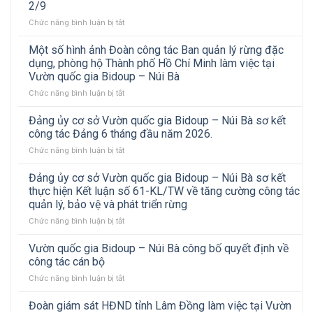
tiếp
2/9
Bản
Đoàn
ở
Chức năng bình luận bị tắt
ghi
công
Vườn
nhớ
tác
quốc
hợp
Một số hình ảnh Đoàn công tác Ban quản lý rừng đặc
Vườn
gia
tác
quốc
dụng, phòng hộ Thành phố Hồ Chí Minh làm việc tại
Bidoup
giữa
gia
Vườn quốc gia Bidoup – Núi Bà
–
Trung
Xuân
ở
Chức năng bình luận bị tắt
Núi
tâm
Liên
Một
Bà
Nhiệt
đến
số
tổ
đới
Đảng ủy cơ sở Vườn quốc gia Bidoup – Núi Bà sơ kết
tham
hình
chức
Việt
công tác Đảng 6 tháng đầu năm 2026.
quan,
ảnh
hoạt
–
trao
ở
Chức năng bình luận bị tắt
Đoàn
động
Nga
đổi
Đảng
công
thể
và
kinh
ủy
Đảng ủy cơ sở Vườn quốc gia Bidoup – Núi Bà sơ kết
tác
thao
Vườn
nghiệm
cơ
Ban
chào
thực hiện Kết luận số 61-KL/TW về tăng cường công tác
quốc
sở
quản
mừng
gia
quản lý, bảo vệ và phát triển rừng
Vườn
lý
Cách
Bidoup
ở
Chức năng bình luận bị tắt
quốc
rừng
mạng
–
Đảng
gia
đặc
Tháng
Núi
ủy
Bidoup
Vườn quốc gia Bidoup – Núi Bà công bố quyết định về
dụng,
Tám
Bà
cơ
–
phòng
công tác cán bộ
và
sở
Núi
hộ
Quốc
ở
Chức năng bình luận bị tắt
Vườn
Bà
Thành
khánh
Vườn
quốc
sơ
phố
2/9
quốc
Đoàn giám sát HĐND tỉnh Lâm Đồng làm việc tại Vườn
gia
kết
Hồ