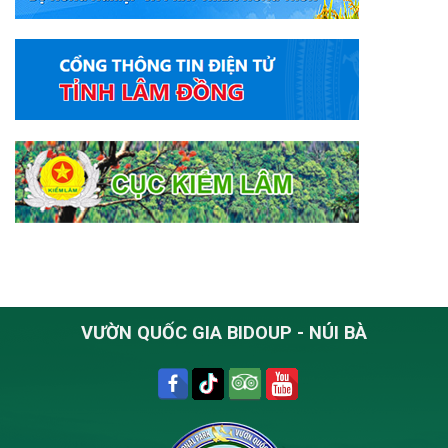
triển
vệ
bền
rừng
vững
giai
tiêu
đoạn
biểu
2021
–
2025
VƯỜN QUỐC GIA BIDOUP - NÚI BÀ