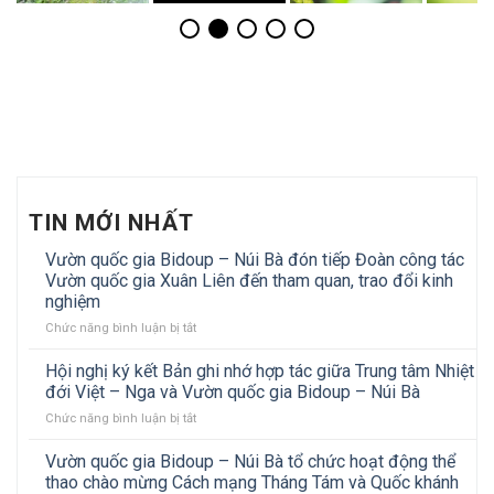
TIN MỚI NHẤT
Vườn quốc gia Bidoup – Núi Bà đón tiếp Đoàn công tác
Vườn quốc gia Xuân Liên đến tham quan, trao đổi kinh
nghiệm
ở
Chức năng bình luận bị tắt
Vườn
quốc
Hội nghị ký kết Bản ghi nhớ hợp tác giữa Trung tâm Nhiệt
gia
đới Việt – Nga và Vườn quốc gia Bidoup – Núi Bà
Bidoup
ở
Chức năng bình luận bị tắt
–
Hội
Núi
nghị
Vườn quốc gia Bidoup – Núi Bà tổ chức hoạt động thể
Bà
ký
đón
thao chào mừng Cách mạng Tháng Tám và Quốc khánh
kết