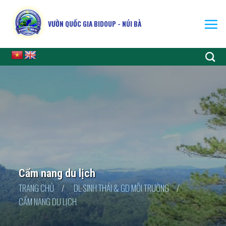
Skip
to
VƯỜN QUỐC GIA BIDOUP - NÚI BÀ
content
Cẩm nang du lịch
TRANG CHỦ
/
DL SINH THÁI & GD MÔI TRƯỜNG
/
CẨM NANG DU LỊCH