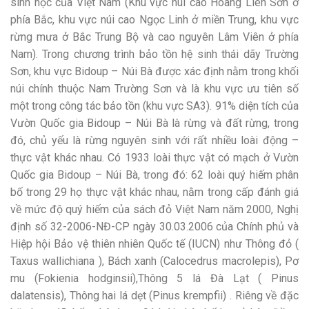
sinh học của Việt Nam (Khu vực núi cao Hoàng Liên Sơn ở
phía Bắc, khu vực núi cao Ngọc Linh ở miền Trung, khu vực
rừng mưa ở Bắc Trung Bộ và cao nguyên Lâm Viên ở phía
Nam). Trong chương trình bảo tồn hệ sinh thái dãy Trường
Sơn, khu vực Bidoup – Núi Bà được xác định nằm trong khối
núi chính thuộc Nam Trường Sơn và là khu vực ưu tiên số
một trong công tác bảo tồn (khu vực SA3). 91% diện tích của
Vườn Quốc gia Bidoup – Núi Bà là rừng và đất rừng, trong
đó, chủ yếu là rừng nguyên sinh với rất nhiều loài động –
thực vật khác nhau. Có 1933 loài thực vật có mạch ở Vườn
Quốc gia Bidoup – Núi Bà, trong đó: 62 loài quý hiếm phân
bố trong 29 họ thực vật khác nhau, nằm trong cấp đánh giá
về mức độ quý hiếm của sách đỏ Việt Nam năm 2000, Nghị
định số 32-2006-NĐ-CP ngày 30.03.2006 của Chính phủ và
Hiệp hội Bảo vệ thiên nhiên Quốc tế (IUCN) như Thông đỏ (
Taxus wallichiana ), Bách xanh (Calocedrus macrolepis), Pơ
mu (Fokienia hodginsii),Thông 5 lá Đà Lạt ( Pinus
dalatensis), Thông hai lá dẹt (Pinus krempfii) . Riêng về đặc