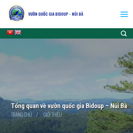
Skip
to
VƯỜN QUỐC GIA BIDOUP - NÚI BÀ
content
Tổng quan về vườn quốc gia Bidoup – Núi Bà
TRANG CHỦ
/
GIỚI THIỆU