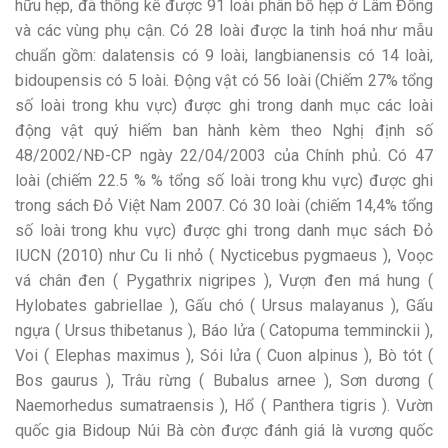
hữu hẹp, đã thống kê được 91 loài phân bố hẹp ở Lâm Đồng
và các vùng phụ cận. Có 28 loài được la tinh hoá như mẫu
chuẩn gồm: dalatensis có 9 loài, langbianensis có 14 loài,
bidoupensis có 5 loài. Động vật có 56 loài (Chiếm 27% tổng
số loài trong khu vực) được ghi trong danh mục các loài
động vật quý hiếm ban hành kèm theo Nghị định số
48/2002/NĐ-CP ngày 22/04/2003 của Chính phủ. Có 47
loài (chiếm 22.5 % % tổng số loài trong khu vực) được ghi
trong sách Đỏ Việt Nam 2007. Có 30 loài (chiếm 14,4% tổng
số loài trong khu vực) được ghi trong danh mục sách Đỏ
IUCN (2010) như Cu li nhỏ ( Nycticebus pygmaeus ), Voọc
vá chân đen ( Pygathrix nigripes ), Vượn đen má hung (
Hylobates gabriellae ), Gấu chó ( Ursus malayanus ), Gấu
ngựa ( Ursus thibetanus ), Báo lửa ( Catopuma temminckii ),
Voi ( Elephas maximus ), Sói lửa ( Cuon alpinus ), Bò tót (
Bos gaurus ), Trâu rừng ( Bubalus arnee ), Sơn dương (
Naemorhedus sumatraensis ), Hổ ( Panthera tigris ). Vườn
quốc gia Bidoup Núi Bà còn được đánh giá là vương quốc