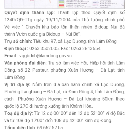
Quyết định thành lập:
Thành lập theo Quyết định số
1240/QĐ-TTg ngày 19/11/2004 của Thủ tướng chính phủ
Về việc “ Chuyển khu bảo tồn thiên nhiên Bidoup Núi Bà
thành Vườn quốc gia Bidoup – Núi Bà”.
Trụ sở chính:
Tiểu khu 97, xã Lạc Dương, tỉnh Lâm Đồng
Điện thoại :
0263.3502005; Fax : 0263.3813654
Email :
vqgbdnb@lamdong.gov.vn
Văn phòng đại diện:
Trụ sở làm việc Hội, Hiệp hội tỉnh Lâm
Đồng, số 22 Pasteur, phường Xuân Hương – Đà Lạt, tỉnh
Lâm Đồng.
Vị trí địa lý:
Nằm trên địa bàn hành chính xã Lạc Dương,
Phường Langbiang – Đà Lạt, xã Đam Rông 4, tỉnh Lâm Đồng,
cách Phường Xuân Hương – Đà Lạt khoảng 50km theo
quốc lộ 27C đi hướng xuống tỉnh Khánh Hòa..
Toạ độ địa lý:
Từ 12 độ 00′ 00” đến 12 độ 52′ 00” vĩ độ Bắc
và từ 108 độ 17’00” đến 108 độ 42′ 00” kinh độ Đông.
Tổng diện tích:
69.662,57 ha