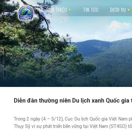
Skip
GIỚI THIỆU
TIN TỨC
DỊCH VỤ
to
content
Diễn đàn thường niên Du lịch xanh Quốc gia
Trong 2 ngày (4 – 5/12), Cục Du lịch Quốc gia Việt Nam p
Thụy Sỹ vì sự phát triển bền vững tại Việt Nam (ST4SD) tổ