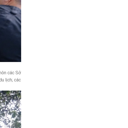
 môn các Sở
u lịch; các