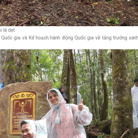
 lá dẹt
ợc Quốc gia và Kế hoạch hành động Quốc gia về tăng trưởng xan