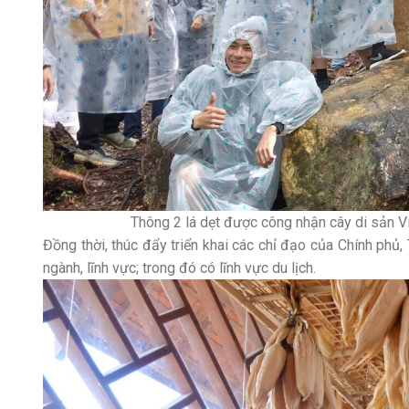
Thông 2 lá dẹt được công nhận cây di sản Việt
Đồng thời, thúc đẩy triển khai các chỉ đạo của Chính phủ
ngành, lĩnh vực; trong đó có lĩnh vực du lịch.