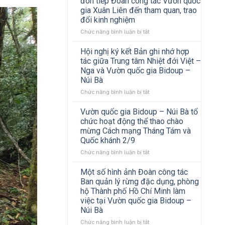
đón tiếp Đoàn công tác Vườn quốc
gia Xuân Liên đến tham quan, trao
đổi kinh nghiệm
ở
Chức năng bình luận bị tắt
Vườn
quốc
Hội nghị ký kết Bản ghi nhớ hợp
gia
tác giữa Trung tâm Nhiệt đới Việt –
Bidoup
Nga và Vườn quốc gia Bidoup –
–
Núi Bà
Núi
Bà
ở
Chức năng bình luận bị tắt
đón
Hội
tiếp
nghị
Vườn quốc gia Bidoup – Núi Bà tổ
Đoàn
ký
chức hoạt động thể thao chào
công
kết
mừng Cách mạng Tháng Tám và
tác
Bản
Quốc khánh 2/9
Vườn
ghi
quốc
nhớ
ở
Chức năng bình luận bị tắt
gia
hợp
Vườn
Xuân
tác
quốc
Một số hình ảnh Đoàn công tác
Liên
giữa
gia
Ban quản lý rừng đặc dụng, phòng
đến
Trung
Bidoup
hộ Thành phố Hồ Chí Minh làm
tham
tâm
–
việc tại Vườn quốc gia Bidoup –
quan,
Nhiệt
Núi
Núi Bà
trao
đới
Bà
đổi
Việt
tổ
ở
Chức năng bình luận bị tắt