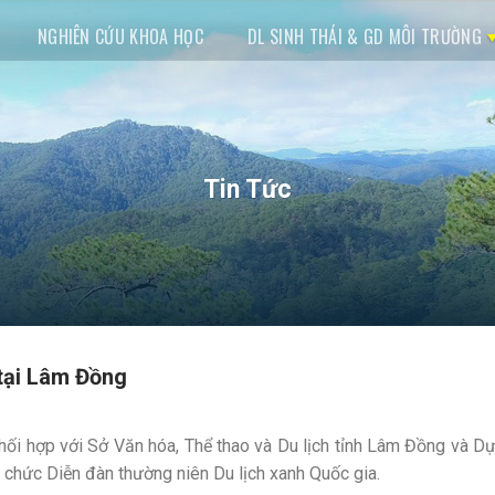
NGHIÊN CỨU KHOA HỌC
DL SINH THÁI & GD MÔI TRƯỜNG
Tin Tức
 tại Lâm Đồng
hối hợp với Sở Văn hóa, Thể thao và Du lịch tỉnh Lâm Đồng và Dự
 chức Diễn đàn thường niên Du lịch xanh Quốc gia.