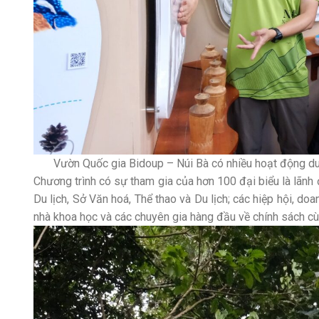
Vườn Quốc gia Bidoup – Núi Bà có nhiều hoạt động du lị
Chương trình có sự tham gia của hơn 100 đại biểu là lãnh
Du lịch, Sở Văn hoá, Thể thao và Du lịch; các hiệp hội, doa
nhà khoa học và các chuyên gia hàng đầu về chính sách cù