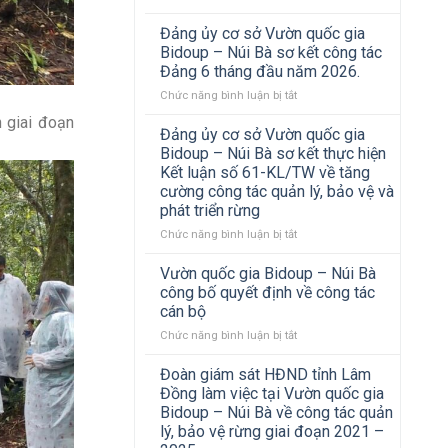
kinh
–
chức
Một
nghiệm
Nga
hoạt
số
Đảng ủy cơ sở Vườn quốc gia
và
động
hình
Bidoup – Núi Bà sơ kết công tác
Vườn
thể
ảnh
Đảng 6 tháng đầu năm 2026.
quốc
thao
Đoàn
gia
chào
ở
Chức năng bình luận bị tắt
công
Bidoup
mừng
Đảng
tác
h giai đoạn
–
Cách
ủy
Ban
Đảng ủy cơ sở Vườn quốc gia
Núi
mạng
cơ
quản
Bidoup – Núi Bà sơ kết thực hiện
Bà
Tháng
sở
lý
Kết luận số 61-KL/TW về tăng
Tám
Vườn
rừng
cường công tác quản lý, bảo vệ và
và
quốc
đặc
phát triển rừng
Quốc
gia
dụng,
khánh
Bidoup
phòng
ở
Chức năng bình luận bị tắt
2/9
–
hộ
Đảng
Núi
Thành
ủy
Vườn quốc gia Bidoup – Núi Bà
Bà
phố
cơ
công bố quyết định về công tác
sơ
Hồ
sở
cán bộ
kết
Chí
Vườn
công
Minh
ở
Chức năng bình luận bị tắt
quốc
tác
làm
Vườn
gia
Đảng
việc
quốc
Bidoup
Đoàn giám sát HĐND tỉnh Lâm
6
tại
gia
–
Đồng làm việc tại Vườn quốc gia
tháng
Vườn
Bidoup
Núi
Bidoup – Núi Bà về công tác quản
đầu
quốc
–
Bà
lý, bảo vệ rừng giai đoạn 2021 –
năm
gia
Núi
sơ