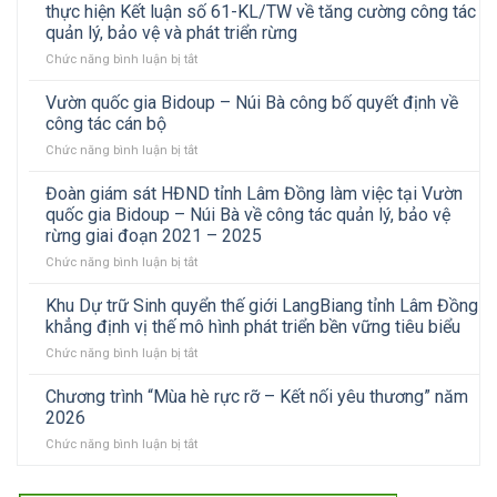
cơ
Ban
chào
thực hiện Kết luận số 61-KL/TW về tăng cường công tác
quốc
sở
quản
mừng
gia
quản lý, bảo vệ và phát triển rừng
Vườn
lý
Cách
Bidoup
ở
Chức năng bình luận bị tắt
quốc
rừng
mạng
–
Đảng
gia
đặc
Tháng
Núi
ủy
Bidoup
Vườn quốc gia Bidoup – Núi Bà công bố quyết định về
dụng,
Tám
Bà
cơ
–
phòng
công tác cán bộ
và
sở
Núi
hộ
Quốc
ở
Chức năng bình luận bị tắt
Vườn
Bà
Thành
khánh
Vườn
quốc
sơ
phố
2/9
quốc
Đoàn giám sát HĐND tỉnh Lâm Đồng làm việc tại Vườn
gia
kết
Hồ
gia
Bidoup
công
quốc gia Bidoup – Núi Bà về công tác quản lý, bảo vệ
Chí
Bidoup
–
tác
rừng giai đoạn 2021 – 2025
Minh
–
Núi
Đảng
làm
ở
Chức năng bình luận bị tắt
Núi
Bà
6
việc
Đoàn
Bà
sơ
tháng
tại
giám
công
Khu Dự trữ Sinh quyển thế giới LangBiang tỉnh Lâm Đồng
kết
đầu
Vườn
sát
bố
thực
khẳng định vị thế mô hình phát triển bền vững tiêu biểu
năm
quốc
HĐND
quyết
hiện
2026.
gia
ở
Chức năng bình luận bị tắt
tỉnh
định
Kết
Bidoup
Khu
Lâm
về
luận
–
Dự
Chương trình “Mùa hè rực rỡ – Kết nối yêu thương” năm
Đồng
công
số
Núi
trữ
làm
tác
2026
61-
Bà
Sinh
việc
cán
KL/TW
ở
Chức năng bình luận bị tắt
quyển
tại
bộ
về
Chương
thế
Vườn
tăng
trình
giới
quốc
cường