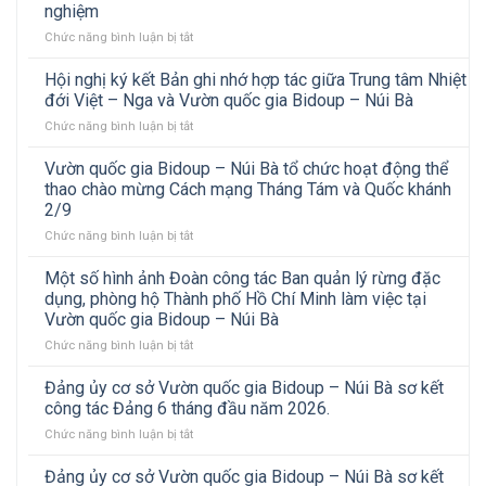
nghiệm
ở
Chức năng bình luận bị tắt
Vườn
quốc
Hội nghị ký kết Bản ghi nhớ hợp tác giữa Trung tâm Nhiệt
gia
đới Việt – Nga và Vườn quốc gia Bidoup – Núi Bà
Bidoup
ở
Chức năng bình luận bị tắt
–
Hội
Núi
nghị
Vườn quốc gia Bidoup – Núi Bà tổ chức hoạt động thể
Bà
ký
đón
thao chào mừng Cách mạng Tháng Tám và Quốc khánh
kết
tiếp
2/9
Bản
Đoàn
ở
Chức năng bình luận bị tắt
ghi
công
Vườn
nhớ
tác
quốc
hợp
Một số hình ảnh Đoàn công tác Ban quản lý rừng đặc
Vườn
gia
tác
quốc
dụng, phòng hộ Thành phố Hồ Chí Minh làm việc tại
Bidoup
giữa
gia
Vườn quốc gia Bidoup – Núi Bà
–
Trung
Xuân
ở
Chức năng bình luận bị tắt
Núi
tâm
Liên
Một
Bà
Nhiệt
đến
số
tổ
đới
Đảng ủy cơ sở Vườn quốc gia Bidoup – Núi Bà sơ kết
tham
hình
chức
Việt
công tác Đảng 6 tháng đầu năm 2026.
quan,
ảnh
hoạt
–
trao
ở
Chức năng bình luận bị tắt
Đoàn
động
Nga
đổi
Đảng
công
thể
và
kinh
ủy
Đảng ủy cơ sở Vườn quốc gia Bidoup – Núi Bà sơ kết
tác
thao
Vườn
nghiệm