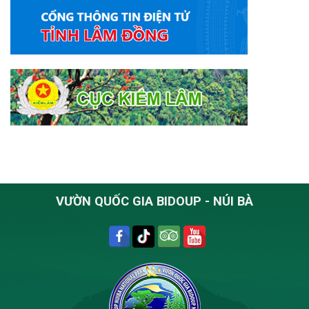
rừng
mùa
khô
2025
–
2026
VƯỜN QUỐC GIA BIDOUP - NÚI BÀ