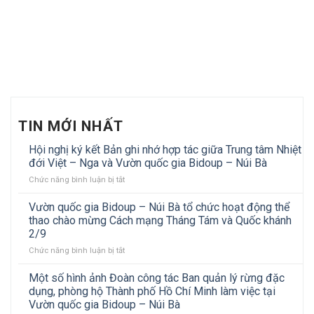
TIN MỚI NHẤT
Hội nghị ký kết Bản ghi nhớ hợp tác giữa Trung tâm Nhiệt
đới Việt – Nga và Vườn quốc gia Bidoup – Núi Bà
ở
Chức năng bình luận bị tắt
Hội
nghị
Vườn quốc gia Bidoup – Núi Bà tổ chức hoạt động thể
ký
thao chào mừng Cách mạng Tháng Tám và Quốc khánh
kết
2/9
Bản
ở
Chức năng bình luận bị tắt
ghi
Vườn
nhớ
quốc
hợp
Một số hình ảnh Đoàn công tác Ban quản lý rừng đặc
gia
tác
dụng, phòng hộ Thành phố Hồ Chí Minh làm việc tại
Bidoup
giữa
Vườn quốc gia Bidoup – Núi Bà
–
Trung