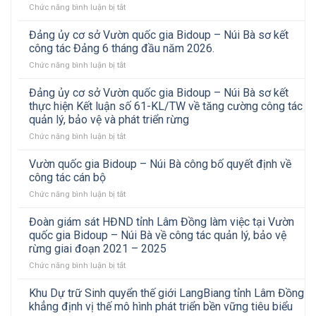
ở
Chức năng bình luận bị tắt
Núi
tâm
Một
Bà
Nhiệt
số
tổ
đới
Đảng ủy cơ sở Vườn quốc gia Bidoup – Núi Bà sơ kết
hình
chức
Việt
công tác Đảng 6 tháng đầu năm 2026.
ảnh
hoạt
–
ở
Chức năng bình luận bị tắt
Đoàn
động
Nga
Đảng
công
thể
và
ủy
Đảng ủy cơ sở Vườn quốc gia Bidoup – Núi Bà sơ kết
tác
thao
Vườn
cơ
Ban
chào
thực hiện Kết luận số 61-KL/TW về tăng cường công tác
quốc
sở
quản
mừng
gia
quản lý, bảo vệ và phát triển rừng
Vườn
lý
Cách
Bidoup
ở
Chức năng bình luận bị tắt
quốc
rừng
mạng
–
Đảng
gia
đặc
Tháng
Núi
ủy
Bidoup
Vườn quốc gia Bidoup – Núi Bà công bố quyết định về
dụng,
Tám
Bà
cơ
–
phòng
công tác cán bộ
và
sở
Núi
hộ
Quốc
ở
Chức năng bình luận bị tắt
Vườn
Bà
Thành
khánh
Vườn
quốc
sơ
phố
2/9
quốc
Đoàn giám sát HĐND tỉnh Lâm Đồng làm việc tại Vườn
gia
kết
Hồ
gia
Bidoup
công
quốc gia Bidoup – Núi Bà về công tác quản lý, bảo vệ
Chí
Bidoup
–
tác
rừng giai đoạn 2021 – 2025
Minh
–
Núi
Đảng
làm
ở
Chức năng bình luận bị tắt
Núi
Bà
6
việc
Đoàn
Bà
sơ
tháng
tại
giám
công
Khu Dự trữ Sinh quyển thế giới LangBiang tỉnh Lâm Đồng
kết
đầu
Vườn
sát
bố
thực
khẳng định vị thế mô hình phát triển bền vững tiêu biểu
năm
quốc
HĐND
quyết
hiện