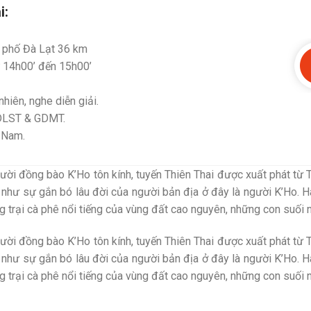
i:
h phố Đà Lạt 36 km
ừ 14h00’ đến 15h00’
hiên, nghe diễn giải.
 DLST & GDMT.
t Nam.
ười đồng bào K’Ho tôn kính, tuyến Thiên Thai được xuất phát từ T
 như sự gắn bó lâu đời của người bản địa ở đây là người K’Ho. H
ng trại cà phê nổi tiếng của vùng đất cao nguyên, những con suối
ười đồng bào K’Ho tôn kính, tuyến Thiên Thai được xuất phát từ T
 như sự gắn bó lâu đời của người bản địa ở đây là người K’Ho. H
ng trại cà phê nổi tiếng của vùng đất cao nguyên, những con suối