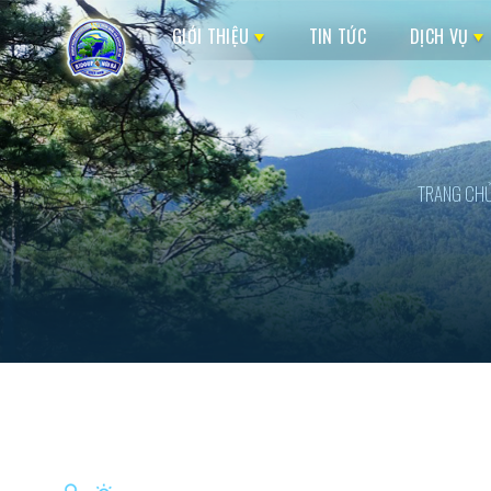
Skip
GIỚI THIỆU
TIN TỨC
DỊCH VỤ
to
content
TRANG CH