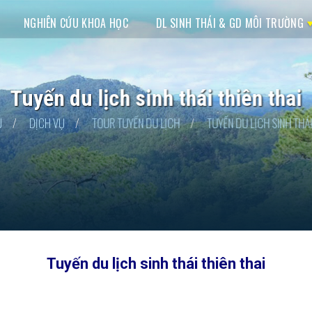
NGHIÊN CỨU KHOA HỌC
DL SINH THÁI & GD MÔI TRƯỜNG
Tuyến du lịch sinh thái thiên thai
Ủ
/
DỊCH VỤ
/
TOUR TUYẾN DU LỊCH
/
TUYẾN DU LỊCH SINH THÁI
Tuyến du lịch sinh thái thiên thai