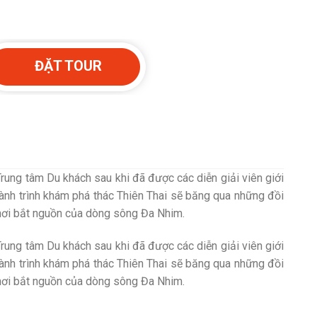
ĐẶT TOUR
rung tâm Du khách sau khi đã được các diễn giải viên giới
ành trình khám phá thác Thiên Thai sẽ băng qua những đồi
 nơi bắt nguồn của dòng sông Đa Nhim.
rung tâm Du khách sau khi đã được các diễn giải viên giới
ành trình khám phá thác Thiên Thai sẽ băng qua những đồi
 nơi bắt nguồn của dòng sông Đa Nhim.