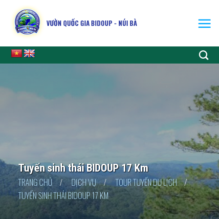
Skip
to
VƯỜN QUỐC GIA BIDOUP - NÚI BÀ
content
Tuyến sinh thái BIDOUP 17 Km
TRANG CHỦ
/
DỊCH VỤ
/
TOUR TUYẾN DU LỊCH
/
TUYẾN SINH THÁI BIDOUP 17 KM